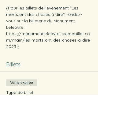
(Pour les billets de l'événement "Les 
morts ont des choses à dire", rendez-
vous sur la billeterie du Monument 
Lefebvre : 
https://monumentlefebvre.tuxedobillet.co
m/main/les-morts-ont-des-choses-a-dire-
2023 )
Billets
Vente expirée
Type de billet
Tout public
Prix
0,00 $CA