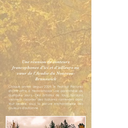
Une réunion de conteurs
francophones d'ici et d'ailleurs au
cœur de l'Acadie du Nouveau-
Brunswick
Chaque année depuis 2009, le Festival Parlures
d'icitte offre à Memramcook une parenthèse de
quelques jours. Des artistes de tous horizons
viennent raconter des histoires ramenées dans
leur besace, sous la parure enchanteresse des
couleurs d'automne.