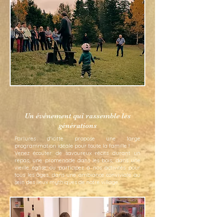
Un événement qui rassemble les
générations
Parlures d'icitte propose une large
programmation idéale pour toute la famille !
Venez écouter de savoureux récits durant un
repas, une promenade dans les bois, dans une
vieille église ou participez à nos activités pour
tous les âges, dans une ambiance conviviale au
sein des lieux mythiques de notre village.