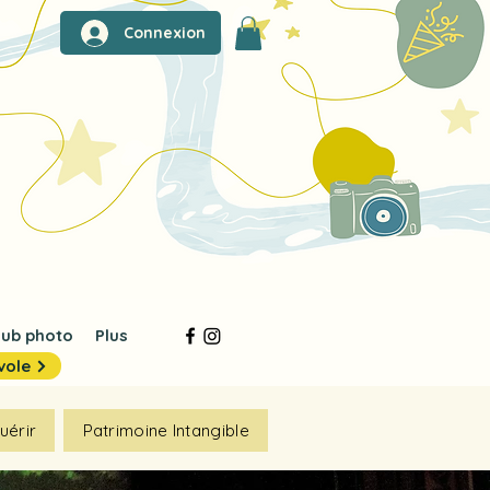
Connexion
lub photo
Plus
vole
uérir
Patrimoine Intangible