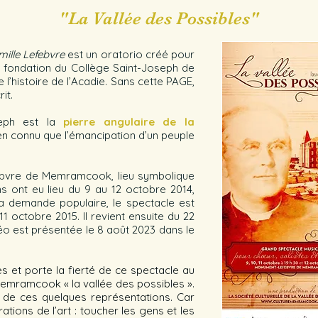
"La Vallée des Possibles"
mille Lefebvre
est un oratorio créé pour
 fondation du Collège Saint-Joseph de
’histoire de l’Acadie. Sans cette PAGE,
it.
seph est la
pierre angulaire de la
bien connu que l’émancipation d’un peuple
ebvre de Memramcook, lieu symbolique
ns ont eu lieu du 9 au 12 octobre 2014,
la demande populaire, le spectacle est
11 octobre 2015. Il revient ensuite du 22
déo est présentée le 8 août 2023 dans le
s et porte la fierté de ce spectacle au
Memramcook « la vallée des possibles ».
 de ces quelques représentations. Car
ations de l’art : toucher les gens et les