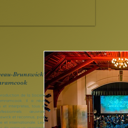
uveau-Brunswick
mramcook
 production de la Société
emramcook. Il a réuni
 et interprètes, tous et
essionnels œuvrant
swick et reconnus, pour
e et internationale. Leur
is de créer un spectacle