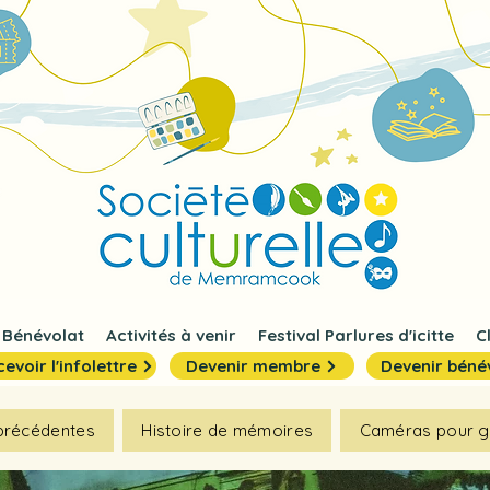
Bénévolat
Activités à venir
Festival Parlures d'icitte
C
evoir l'infolettre
Devenir membre
Devenir béné
 précédentes
Histoire de mémoires
Caméras pour g