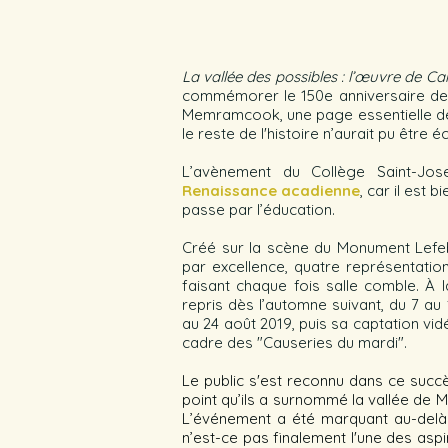
La vallée des possibles : l’œuvre de Ca
commémorer le 150e anniversaire de
Memramcook, une page essentielle de l
le reste de l'histoire n’aurait pu être écr
L’avènement du Collège Saint-Jo
Renaissance acadienne
, car il est 
passe par l’éducation.
Créé sur la scène du Monument Lef
par excellence, quatre représentatio
faisant chaque fois salle comble. À 
repris dès l’automne suivant, du 7 au 
au 24 août 2019, puis sa captation vi
cadre des "Causeries du mardi".
Le public s'est reconnu dans ce succè
point qu’ils a surnommé la vallée de 
L’événement a été marquant au-delà
n’est-ce pas finalement l'une des aspir