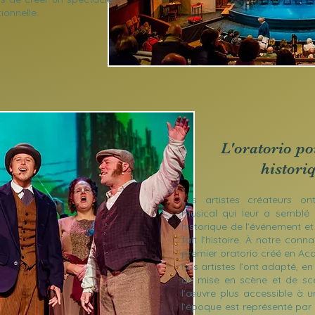
ionnelle.
L'oratorio pou
histori
Les artistes créateurs ont
musical qui leur a semblé 
historique de l’événement e
fait l’histoire. À notre conn
premier oratorio créé en Aca
nos artistes l’ont adapté, 
de mise en scène et de sc
l’œuvre plus accessible à un
l’époque est représenté par